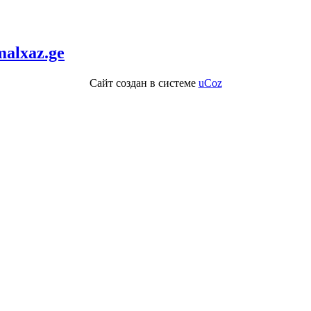
alxaz.ge
Сайт создан в системе
uCoz